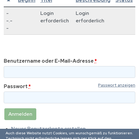
Beginn
Titel
Beschreibung
Status
-
Login
Login
-.-
erforderlich
erforderlich
-
Benutzername oder E-Mail-Adresse
*
Passwort anzeigen
Passwort
*
Neues Benutzerkonto erstellen
Auch diese Website nutzt Cookies, um wunschgemäß zu funktionieren.
Passwort zurücksetzen
Technisch nicht erforderliche lassen sich per Klick auf den