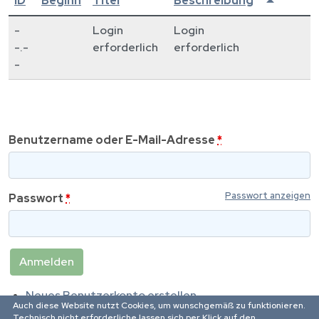
ID
Beginn
Titel
Beschreibung
-
Login
Login
-.-
erforderlich
erforderlich
-
Benutzername oder E-Mail-Adresse
*
Passwort anzeigen
Passwort
*
Neues Benutzerkonto erstellen
Auch diese Website nutzt Cookies, um wunschgemäß zu funktionieren.
Passwort zurücksetzen
Technisch nicht erforderliche lassen sich per Klick auf den