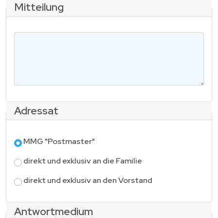
t
Mitteilung
d
e
e
w
r
N
ä
N
a
h
a
c
l
c
h
e
h
r
n
n
i
*
a
c
Adressat
m
h
e
t
(
A
MMG "Postmaster"
*
n
d
)
direkt und exklusiv an die Familie
r
*
e
direkt und exklusiv an den Vorstand
s
s
Antwortmedium
a