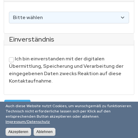
t
/
B
-
i
i
t
n
t
Einverständnis
e
w
D
Ich bin einverstanden mit der digitalen
ä
a
Übermittlung, Speicherung und Verarbeitung der
h
t
eingegebenen Daten zwecks Reaktion auf diese
l
e
Kontaktaufnahme.
e
n
n
s
*
c
Auch diese Website nutzt Cookies, um wunschgemäß zu funktionieren.
h
Technisch nicht erforderliche lassen sich per Klick auf den
entsprechenden Button akzeptieren oder ablehnen.
u
Impressum/Datenschutz
t
Impressum
z
Akzeptieren
Ablehnen