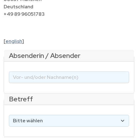
Deutschland
+49 89 96051783
[
english
]
Absenderin / Absender
V
o
r
-
Betreff
u
n
B
d
i
/
t
o