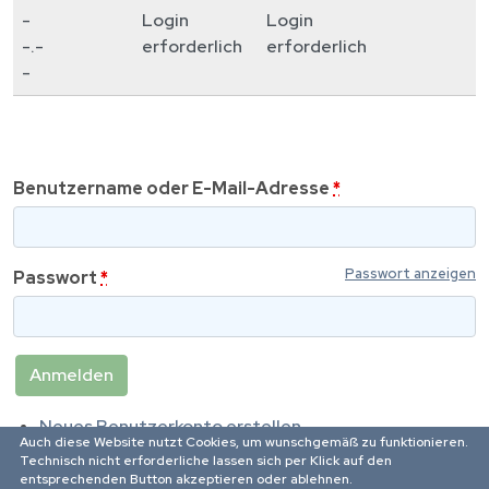
-
Login
Login
-.-
erforderlich
erforderlich
-
Benutzername oder E-Mail-Adresse
*
Passwort anzeigen
Passwort
*
Neues Benutzerkonto erstellen
Auch diese Website nutzt Cookies, um wunschgemäß zu funktionieren.
Passwort zurücksetzen
Technisch nicht erforderliche lassen sich per Klick auf den
entsprechenden Button akzeptieren oder ablehnen.